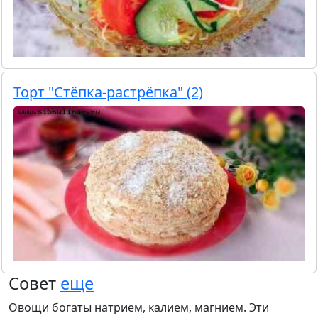
Торт "Стёпка-растрёпка" (2)
Совет
еще
Овощи богаты натрием, калием, магнием. Эти