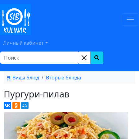
Личный кабинет
Виды блюд
Вторые блюда
Пургури-пилав