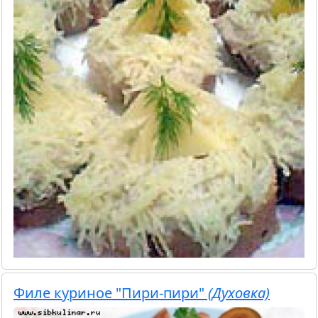
Филе куриное "Пири-пири"
(Духовка)