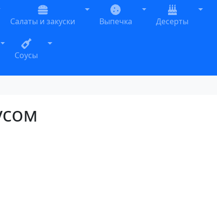
oggle Dropdown
Toggle Dropdown
Toggle Dropdown
Togg
Салаты и закуски
Выпечка
Десерты
n
Toggle Dropdown
Toggle Dropdown
Соусы
усом