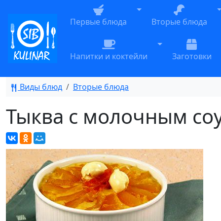
Toggle Dropdown
T
Первые блюда
Вторые блюда
Toggle Dropdow
Напитки и коктейли
Заготовки
Виды блюд
Вторые блюда
Тыква с молочным со