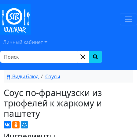
Личный кабинет
Виды блюд
Соусы
Соус по-французски из
трюфелей к жаркому и
паштету
Ингредиенты