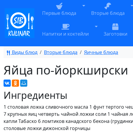
Toggle Dropdown
T
Первые блюда
Вторые блюда
Toggle Dropdow
Напитки и коктейли
Заготовки
Виды блюд
Вторые блюда
Яичные блюда
Яйца по-йоркширски
Ингредиенты
1 столовая ложка сливочного масла 1 фунт тертого че
7 крупных яиц четверть чайной ложки соли 1 чайная л
капли Табаско 6 ломтиков канадского бекона (грудинки
столовые ложки дижонской горчицы