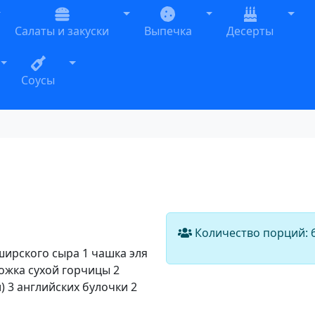
oggle Dropdown
Toggle Dropdown
Toggle Dropdown
Togg
Салаты и закуски
Выпечка
Десерты
n
Toggle Dropdown
Toggle Dropdown
Соусы
Количество порций:
ширского сыра 1 чашка эля
ожка сухой горчицы 2
) 3 английских булочки 2