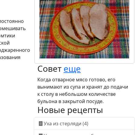
 постоянно
 помешивать
омтики
ской
поджаренного
азования
Совет
еще
Когда отварное мясо готово, его
вынимают из супа и хранят до подачи
к столу в небольшом количестве
бульона в закрытой посуде.
Новые рецепты
Уха из стерляди (4)