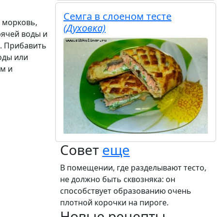
Семга в слоеном тесте
 морковь,
(Духовка)
ячей воды и
а. Прибавить
оды или
м и
Совет
еще
В помещении, где разделывают тесто,
не должно быть сквозняка: он
способствует образованию очень
плотной корочки на пироге.
Новые рецепты