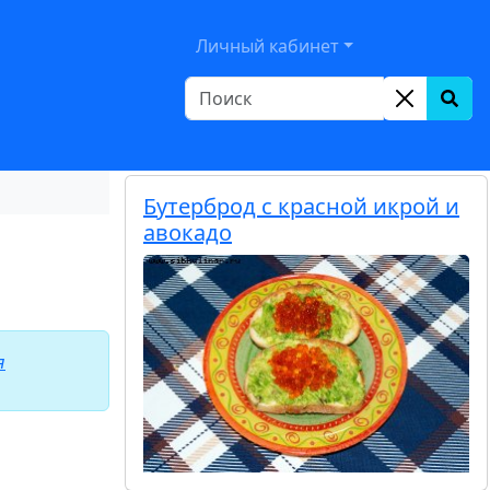
le Dropdown
Личный кабинет
Бутерброд с красной икрой и
авокадо
я