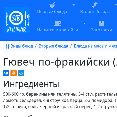
Toggle Dropdown
T
Первые блюда
Вторые блюда
Toggle Dropdow
Напитки и коктейли
Заготовки
Виды блюд
Вторые блюда
Блюда из мяса и мяс
Гювеч по-фракийски (
Ингредиенты
500-600 гр. баранины или телятины, 3-4 ст.л. раститель
ломоть сельдерея, 4-8 стручков перца, 2-3 помидора, 1
1\2 ст. риса, соль, черный и красный перец, 1-2 струч