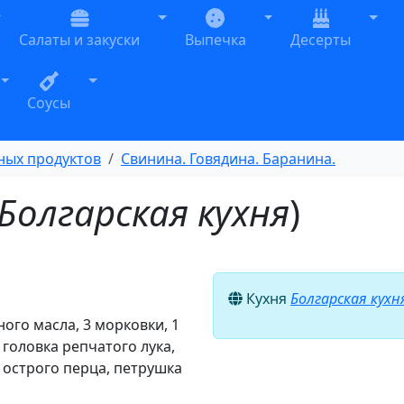
oggle Dropdown
Toggle Dropdown
Toggle Dropdown
Togg
Салаты и закуски
Выпечка
Десерты
n
Toggle Dropdown
Toggle Dropdown
Соусы
ных продуктов
Свинина. Говядина. Баранина.
Болгарская кухня
)
Кухня
Болгарская кухн
ного масла, 3 морковки, 1
 головка репчатого лука,
ка острого перца, петрушка