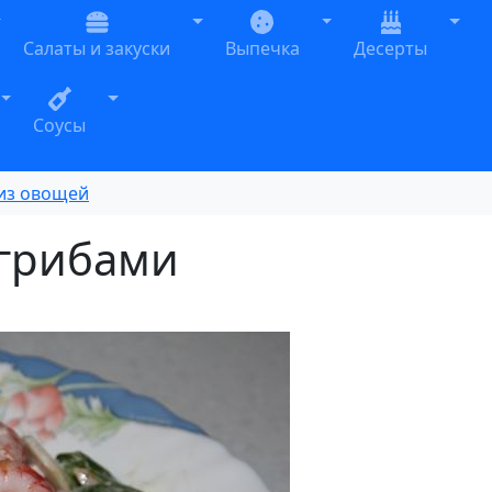
oggle Dropdown
Toggle Dropdown
Toggle Dropdown
Togg
Салаты и закуски
Выпечка
Десерты
n
Toggle Dropdown
Toggle Dropdown
Соусы
из овощей
 грибами