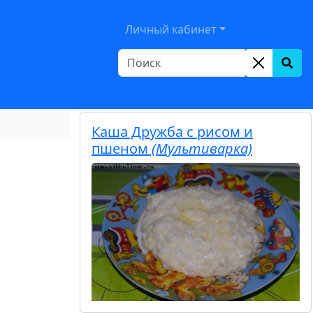
le Dropdown
Личный кабинет
Каша Дружба с рисом и
пшеном
(Мультиварка)