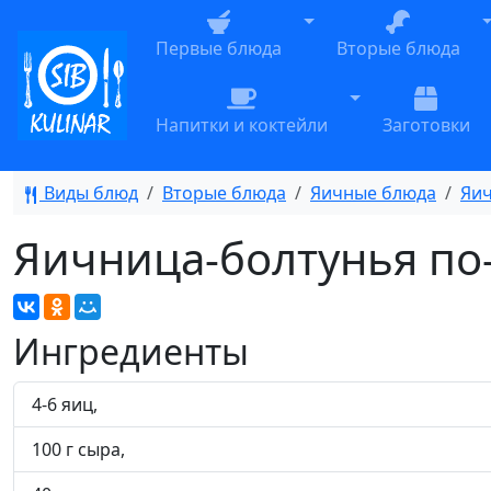
Toggle Dropdown
T
Первые блюда
Вторые блюда
Toggle Dropdow
Напитки и коктейли
Заготовки
Виды блюд
Вторые блюда
Яичные блюда
Яи
Яичница-болтунья по-
Ингредиенты
4-6 яиц,
100 г сыра,