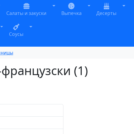
oggle Dropdown
Toggle Dropdown
Toggle Dropdown
Togg
Салаты и закуски
Выпечка
Десерты
n
Toggle Dropdown
Toggle Dropdown
Соусы
чницы
французски (1)