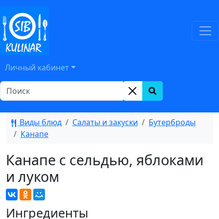
Личный кабинет
Виды блюд
Салаты и закуски
Бутерброды
Канапе
Канапе с сельдью, яблоками
и луком
Ингредиенты