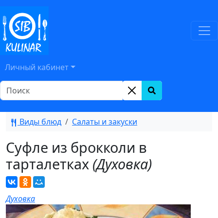
Личный кабинет
Виды блюд
Салаты и закуски
Суфле из брокколи в
тарталетках
(Духовка)
Духовка