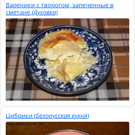
Вареники с творогом, запеченные в
сметане
(Духовка)
Цибрики (
Белорусская кухня
)