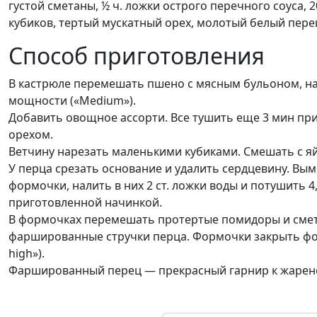
густой сметаны, ½ ч. ложки острого перечного соуса, 
кубиков, тертый мускатный орех, молотый белый перец
Способ приготовления
В кастрюле перемешать пшено с мясным бульоном, на
мощности («Medium»).
Добавить овощное ассорти. Все тушить еще 3 мин при
орехом.
Ветчину нарезать маленькими кубиками. Смешать с я
У перца срезать основание и удалить сердцевину. Вым
формочки, налить в них 2 ст. ложки воды и потушить
приготовленной начинкой.
В формочках перемешать протертые помидоры и смета
фаршированные стручки перца. Формочки закрыть фо
high»).
Фаршированный перец — прекрасный гарнир к жарено