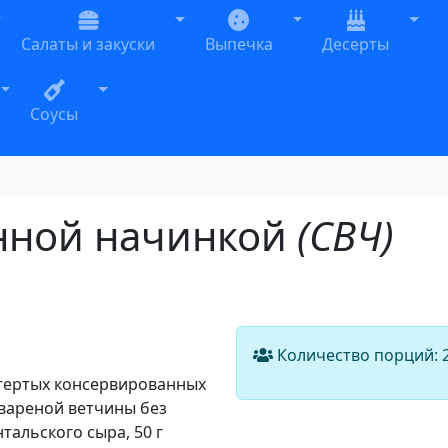
oggle Dropdown
Toggle Dropdown
Toggle Dropdown
Togg
Салаты и закуски
Выпечка
Десерты
n
Toggle Dropdown
Toggle Dropdown
Соусы
нной начинкой
(СВЧ)
Количество порций:
ротертых консервированных
 вареной ветчины без
нтальского сыра, 50 г