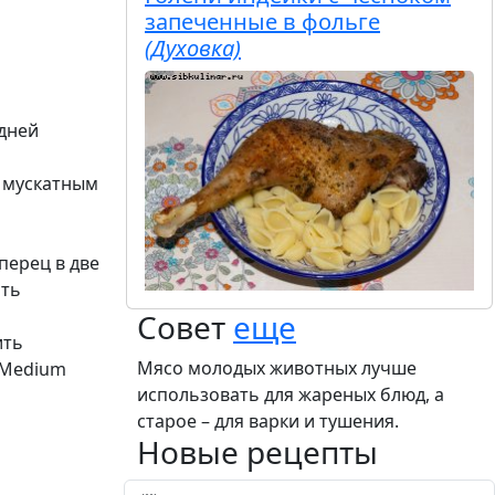
запеченные в фольге
(Духовка)
дней
и мускатным
перец в две
ать
Совет
еще
ить
Мясо молодых животных лучше
«Medium
использовать для жареных блюд, а
старое – для варки и тушения.
Новые рецепты