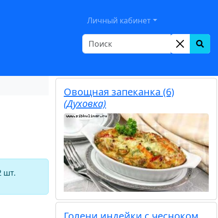
le Dropdown
Личный кабинет
Овощная запеканка (6)
(Духовка)
2
шт.
Голени индейки с чесноком