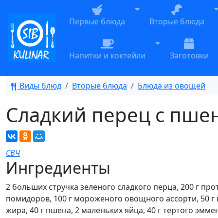
Toggle Dropdown
T
Первые блюда
Вторые блюда
Toggle Dropdow
Напитки и коктейли
Заготовки
Виды блюд
Вторые блюда
Блюда из овощей
Сладкий перец с пше
СВЧ
Ингредиенты
2 больших стручка зеленого сладкого перца, 200 г п
помидоров, 100 г мороженого овощного ассорти, 50 г
жира, 40 г пшена, 2 маленьких яйца, 40 г тертого эмме