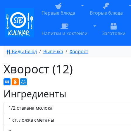
Toggle Dropdown
T
Первые блюда
Вторые блюда
Toggle Dropdow
Напитки и коктейли
Заготовки
Виды блюд
Выпечка
Хворост
Хворост (12)
Ингредиенты
1/2 стакана молока
1 ст. ложка сметаны