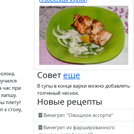
Совет
еще
молока,
лучился
В супы в конце варки можно добавлять
а час при
толченый чеснок.
 лапшу.
Новые рецепты
бы плетут
 к столу,
Винегрет "Овощное ассорти"
Винегрет из фаршированного