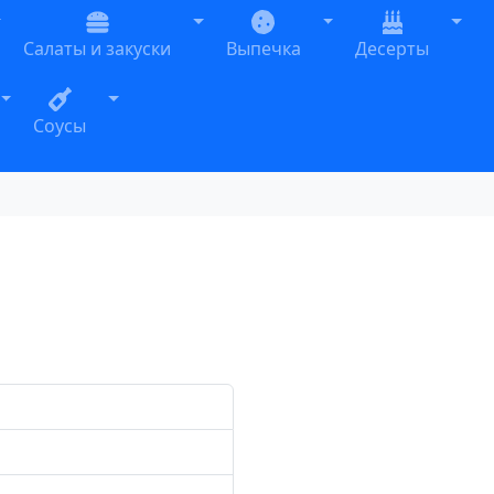
oggle Dropdown
Toggle Dropdown
Toggle Dropdown
Togg
Салаты и закуски
Выпечка
Десерты
n
Toggle Dropdown
Toggle Dropdown
Соусы