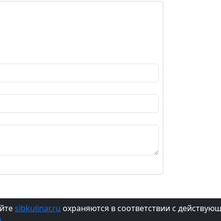
айте
sibkulinar.ru
охраняются в соответствии с действую
u