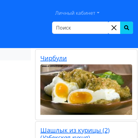
le Dropdown
Личный кабинет
Чирбули
Шашлык из курицы (2)
(
Узбекская кухня
)