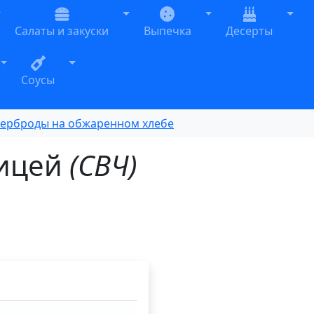
oggle Dropdown
Toggle Dropdown
Toggle Dropdown
Togg
Салаты и закуски
Выпечка
Десерты
n
Toggle Dropdown
Toggle Dropdown
Соусы
терброды на обжаренном хлебе
рицей
(СВЧ)