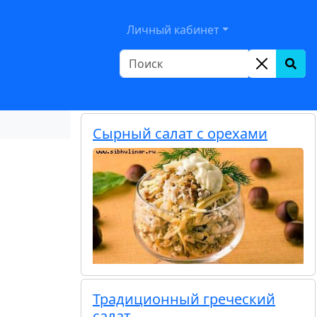
le Dropdown
Личный кабинет
Сырный салат с орехами
Традиционный греческий
салат