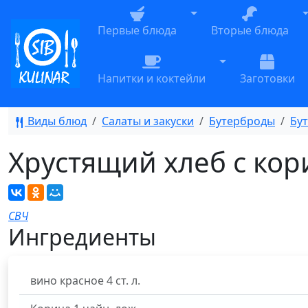
Toggle Dropdown
T
Первые блюда
Вторые блюда
Toggle Dropdow
Напитки и коктейли
Заготовки
Виды блюд
Салаты и закуски
Бутерброды
Бу
Хрустящий хлеб с ко
СВЧ
Ингредиенты
вино красное
4
ст. л.