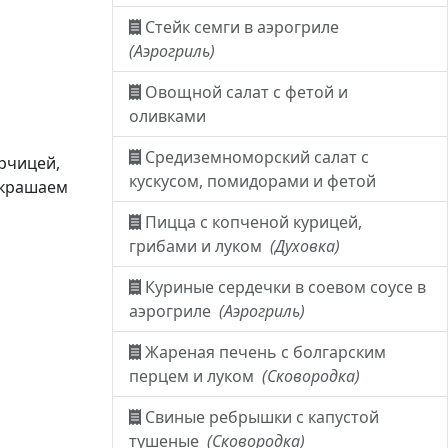
Стейк семги в аэрогриле
(Аэрогриль)
Овощной салат с фетой и
оливками
Средиземноморский салат с
рчицей,
кускусом, помидорами и фетой
украшаем
Пицца с копченой курицей,
грибами и луком
(Духовка)
Куриные сердечки в соевом соусе в
аэрогриле
(Аэрогриль)
Жареная печень с болгарским
перцем и луком
(Сковородка)
Свиные ребрышки с капустой
тушеные
(Сковородка)