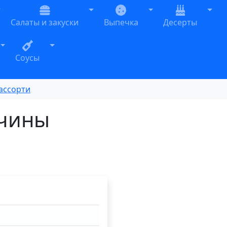
oggle Dropdown
Toggle Dropdown
Toggle Dropdown
Togg
Салаты и закуски
Выпечка
Десерты
n
Toggle Dropdown
Toggle Dropdown
Соусы
ассорти
тчины