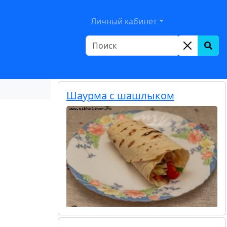
le Dropdown
Личный кабинет
Шаурма с шашлыком