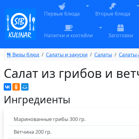
Toggle Dropdown
T
Первые блюда
Вторые блюда
Toggle Dropdow
Напитки и коктейли
Заготовки
Виды блюд
Салаты и закуски
Салаты
Салаты-
Салат из грибов и ве
Ингредиенты
Маринованные грибы
300
гр.
Ветчина
200
гр.