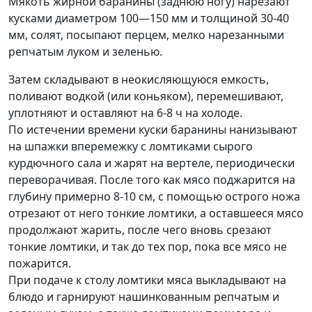
Мякоть жирной баранины (заднюю ногу) нарезают
кусками диаметром 100—150 мм и толщиной 30-40
мм, солят, посыпают перцем, мелко нарезанными
репчатым луком и зеленью.
Затем складывают в неокисляющуюся емкость,
поливают водкой (или коньяком), перемешивают,
уплотняют и оставляют на 6-8 ч на холоде.
По истечении времени куски баранины нанизывают
на шпажки вперемежку с ломтиками сырого
курдючного сала и жарят на вертеле, периодически
переворачивая. После того как мясо поджарится на
глубину примерно 8-10 см, с помощью острого ножа
отрезают от него тонкие ломтики, а оставшееся мясо
продолжают жарить, после чего вновь срезают
тонкие ломтики, и так до тех пор, пока все мясо не
пожарится.
При подаче к столу ломтики мяса выкладывают на
блюдо и гарнируют нашинкованным репчатым и