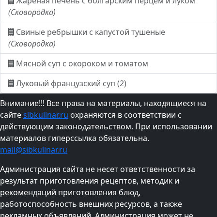
Жареная печень с болгарским перцем и луком
(Сковородка)
Свиные ребрышки с капустой тушеные
(Сковородка)
Мясной суп с окороком и томатом
Луковый французский суп (2)
Внимание!!! Все права на материалы, находящиеся на
сайте
sibkulinar.ru
охраняются в соответствии с
действующим законодательством. При использовании
материалов гиперссылка обязательна.
mail@sibkulinar.ru
Администрация сайта не несет ответственности за
результат приготовления рецептов, методик и
рекомендаций приготовления блюд,
работоспособность внешних ресурсов, а также
рекламных объявлений. Администрация может не