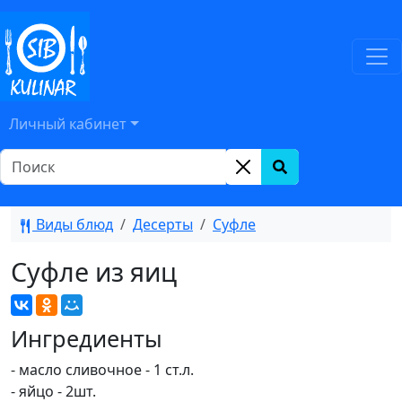
Личный кабинет
Виды блюд
Десерты
Суфле
Суфле из яиц
Ингредиенты
- масло сливочное - 1 ст.л.
- яйцо - 2шт.