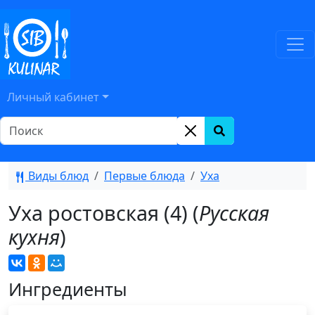
Личный кабинет
Виды блюд
Первые блюда
Уха
Уха ростовская (4) (
Русская
кухня
)
Ингредиенты