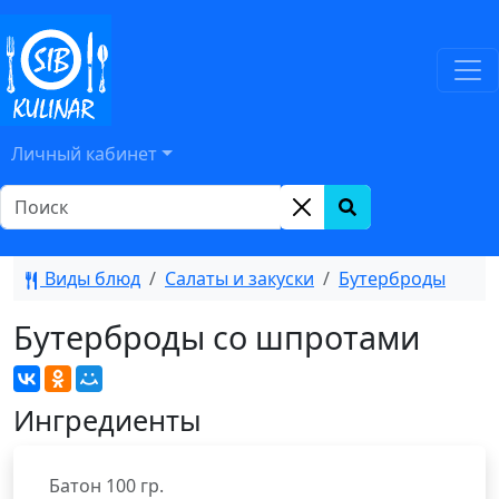
Личный кабинет
Виды блюд
Салаты и закуски
Бутерброды
Бутерброды со шпротами
Ингредиенты
Батон
100
гр.