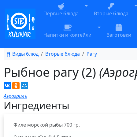
Toggle Dropdown
T
Первые блюда
Вторые блюда
Toggle Dropdow
Напитки и коктейли
Заготовки
Виды блюд
Вторые блюда
Рагу
Рыбное рагу (2)
(Аэрог
Аэрогриль
Ингредиенты
Филе морской рыбы
700
гр.