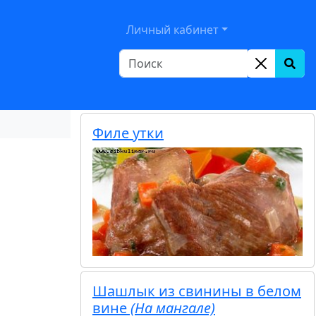
le Dropdown
Личный кабинет
Филе утки
Шашлык из свинины в белом
вине
(На мангале)