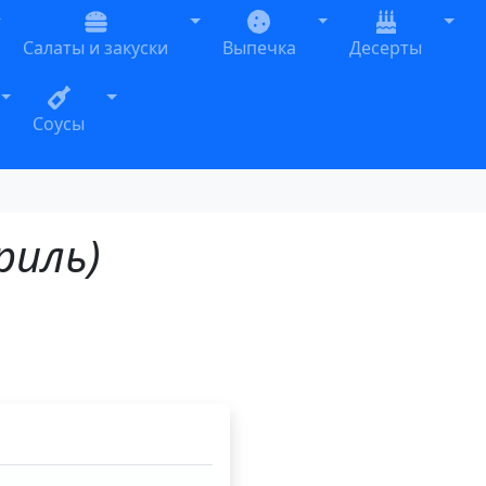
oggle Dropdown
Toggle Dropdown
Toggle Dropdown
Togg
Салаты и закуски
Выпечка
Десерты
n
Toggle Dropdown
Toggle Dropdown
Соусы
риль)