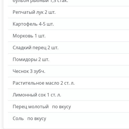
бульон рыбный
1,5
стак.
Репчатый лук
2
шт.
Картофель
4-5
шт.
Морковь
1
шт.
Сладкий перец
2
шт.
Помидоры
2
шт.
Чеснок
3
зубч.
Растительное масло
2
ст. л.
Лимонный сок
1
ст. л.
Перец молотый
по вкусу
Соль
по вкусу