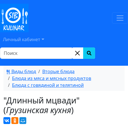
Личный кабинет
Виды блюд
Вторые блюда
Блюда из мяса и мясных продуктов
Блюда с говядиной и телятиной
"Длинный мцвади"
(
Грузинская кухня
)