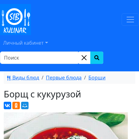
Личный кабинет
Виды блюд
Первые блюда
Борщи
Борщ с кукурузой