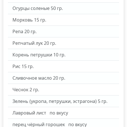
Огурцы соленые
50
гр.
Морковь
15
гр.
Репа
20
гр.
Репчатый лук
20
гр.
Корень петрушки
10
гр.
Рис
15
гр.
Сливочное масло
20
гр.
Чеснок
2
гр.
Зелень (укропа, петрушки, эстрагона)
5
гр.
Лавровый лист
по вкусу
перец чёрный горошек
по вкусу