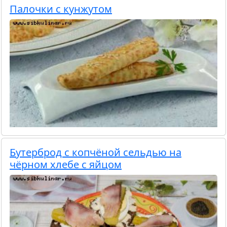
Палочки с кунжутом
Бутерброд с копчёной сельдью на
чёрном хлебе с яйцом