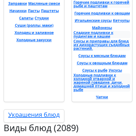
Горячие подливки к горячей
Заправки
Масляные смеси
рыбе и паштетам
Начинки
Пасты
Паштеты
Горячие подливки к овощам
Салаты
Студни
Итальянские соусы
Кетчупы
Суши (роллы, маки)
Майонезы
Холодец и заливное
Сладкие подливки к
пудингам и кашам
Холодные закуски
Соусы и приправы для блюд
из дикорастущих съедобных
растений.
Соусы к мясным блюдам
Соусы к овощным блюдам
Соусы к рыбе
Уксусы
Холодные подливки к
холодной отварной и
жареной говядине, дичи,
домашней птице и холодной
рыбе
Чатни
Украшения блюд
Виды блюд (2089)