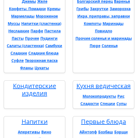
Джемы
Желе
Болгарский перец
Варенья
Конфеты. Помадки
Кремы
Грибы
Закрутки
Заморозка
Мармелады
Мороженое
Икра, приправы, заправки
Муссы
Напитки (сластенка)
Компоты
Маринады
Несладкие
Парфе
Пастила
Повидло
Пасты
Прочее
Пудинги
Прочие соленья и маринады
Салаты (сластенка)
Самбуки
Пюре
Соленья
Сладкие
Сладкие блюда
Суфле
Творожная пасха
Фланы
Цукаты
Кондитерские
Кухня ведическая
изделия
Молокопродукты
Рис
Сладости
Специи
Супы
Напитки
Первые блюда
Аперетивы
Вино
Айнтопф
Бозбаш
Борщи