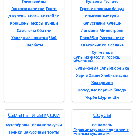
Глинтвейны
Бульоны
Гаспачо
Горячие напитки
Гроги
Горячие первые блюда
Джулепы
Квасы
Коктейли
Изысканные супы
Крюшоны
Морсы
Пунши
Капустняки
Кулеши
Самогоны
Сбитни
Лагманы
Минестроне
Холодные напитки
Чай
Похлёбки
Рассольники
Шербеты
Свекольники
Солянка
Суп-лапша
Супы из фасоли, гороха,
чечевицы
Супы-крема
Супы-пюре
Уха
Харчо
Хаши
Хлебные супы
Холодники
Холодные первые блюда
Чорба
Шурпа
Щи
Салаты и закуски
Соусы
Бутерброды
Горячие закуски
Бешамель
Горячие мучные подливки к
Гренки
Закусочные торты
мясным кушаньям