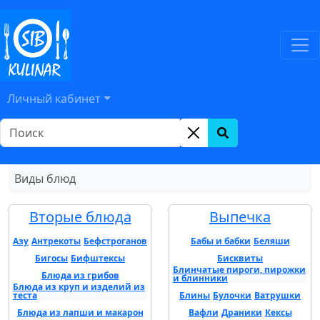
Личный кабинет
Виды блюд
Вторые блюда
Выпечка
Азу
Антрекоты
Бефстроганов
Бабы и бабки
Беляши
Бигосы
Бифштексы
Бисквиты
Блинчатые пироги, пирожки
Блюда из грибов
и блинники
Блюда из круп и изделий из
теста
Блины
Булочки
Ватрушки
Блюда из лапши и макарон
Вафли
Драники
Кексы