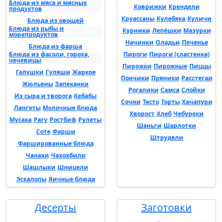
Блюда из мяса и мясных
Коврижки
Крендели
продуктов
Круассаны
Кулебяка
Куличи
Блюда из овощей
Блюда из рыбы и
Курники
Лепёшки
Мазурки
морепродуктов
Начинки
Оладьи
Печенье
Блюда из фарша
Блюда из фасоли, гороха,
Пироги
Пироги (сластенка)
чечевицы
Пирожки
Пирожные
Пиццы
Галушки
Гуляши
Жаркое
Пончики
Пряники
Расстегаи
Жюльены
Запеканки
Рогалики
Самса
Слойки
Из сыра и творога
Кебабы
Сочни
Тесто
Торты
Хачапури
Лангеты
Молочные блюда
Хворост
Хлеб
Чебуреки
Мусака
Рагу
Ростбиф
Рулеты
Шаньги
Шарлотки
Соте
Фарши
Штрудели
Фаршированные блюда
Чанахи
Чахохбили
Шашлыки
Шницели
Эскалопы
Яичные блюда
Десерты
Заготовки