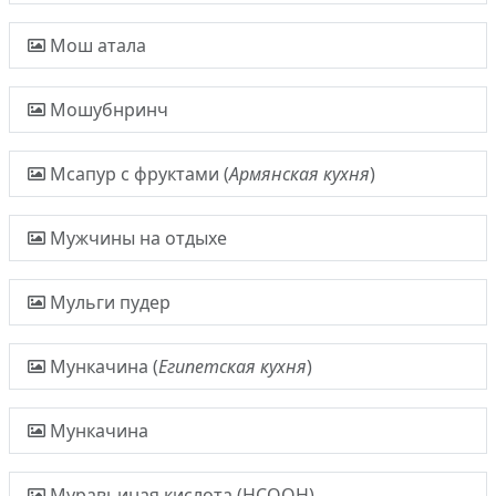
Мош атала
Мошубнринч
Мсапур с фруктами (
Армянская кухня
)
Мужчины на отдыхе
Мульги пудер
Мункачина (
Египетская кухня
)
Мункачина
Муравьиная кислота (HCOOH)